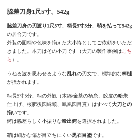
脇差刀身1尺5寸、542g
脇差刀身
の
刃渡り1尺5寸
、
柄長5寸5分
、
鞘を払って542g
の居合刀です。
外装の図柄や色味を揃えた大小拵としてご依頼をいただ
きました。本刀はその小刀です（大刀の製作事例は
こち
ら
）。
うねる波を思わせるような
乱れ
の刃文で、標準的な
棒樋
が掻かれます。
柄長5寸5分、柄の外観（木綿/金茶の柄糸、鮫皮の暗朱
仕上げ、桜肥後図縁頭、鳳凰図目貫）はすべて
大刀との
揃い
です。
鍔は脇差らしく小振りな
喰出鍔
を選択されました。
鞘は細かな傷が目立ちにくい
黒石目塗
です。