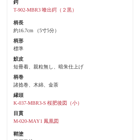
鍔
T-902-MBR3 喰出鍔（２黒）
柄長
約16.7cm （5寸5分）
柄形
標準
鮫皮
短冊着、親粒無し、暗朱仕上げ
柄巻
諸捻巻、木綿、金茶
縁頭
K-037-MBR3-S 桜肥後図（小）
目貫
M-020-MAY1 鳳凰図
鞘塗