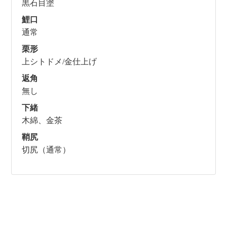
黒石目塗
鯉口
通常
栗形
上シトドメ/金仕上げ
返角
無し
下緒
木綿、金茶
鞘尻
切尻（通常）