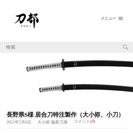
メニュー
長野県S様 居合刀特注製作（大小拵、小刀）
コメント
(0)
2021年5月6日
大小拵
脇差刀身