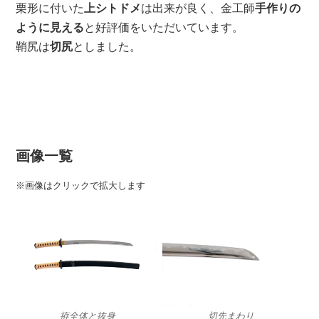
栗形に付いた
上シトドメ
は出来が良く、金工師
手作りの
ように見える
と好評価をいただいています。
鞘尻は
切尻
としました。
画像一覧
※画像はクリックで拡大します
拵全体と抜身
切先まわり