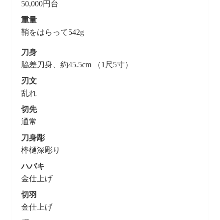
50,000円台
重量
鞘をはらって542g
刀身
脇差刀身、約45.5cm （1尺5寸）
刃文
乱れ
切先
通常
刀身彫
棒樋深彫り
ハバキ
金仕上げ
切羽
金仕上げ