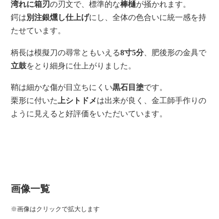
湾れに箱刃
の刃文で、標準的な
棒樋
が掻かれます。
鍔は
別注銀燻し仕上げ
にし、全体の色合いに統一感を持
たせています。
柄長は模擬刀の尋常ともいえる
8寸5分
、肥後形の金具で
立鼓
をとり細身に仕上がりました。
鞘は細かな傷が目立ちにくい
黒石目塗
です。
栗形に付いた
上シトドメ
は出来が良く、金工師手作りの
ように見えると好評価をいただいています。
画像一覧
※画像はクリックで拡大します