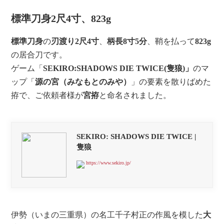
標準刀身2尺4寸、823g
標準刀身
の
刃渡り2尺4寸
、
柄長8寸5分
、鞘を払って
823g
の居合刀です。
ゲーム「
SEKIRO:SHADOWS DIE TWICE(隻狼)」
のマ
ップ「
源の宮（みなもとのみや）
」の要素を散りばめた
拵で、ご依頼者様が
宮拵
と命名されました。
SEKIRO: SHADOWS DIE TWICE |
隻狼
https://www.sekiro.jp/
伊勢（いまの三重県）の名工千子村正の作風を模した
大