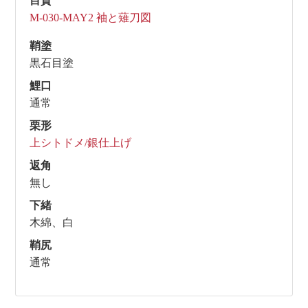
目貫
M-030-MAY2 袖と薙刀図
鞘塗
黒石目塗
鯉口
通常
栗形
上シトドメ/銀仕上げ
返角
無し
下緒
木綿、白
鞘尻
通常