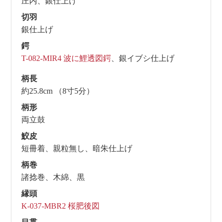
庄内、銀仕上げ
切羽
銀仕上げ
鍔
T-082-MIR4 波に鯉透図鍔
、銀イブシ仕上げ
柄長
約25.8cm （8寸5分）
柄形
両立鼓
鮫皮
短冊着、親粒無し、暗朱仕上げ
柄巻
諸捻巻、木綿、黒
縁頭
K-037-MBR2 桜肥後図