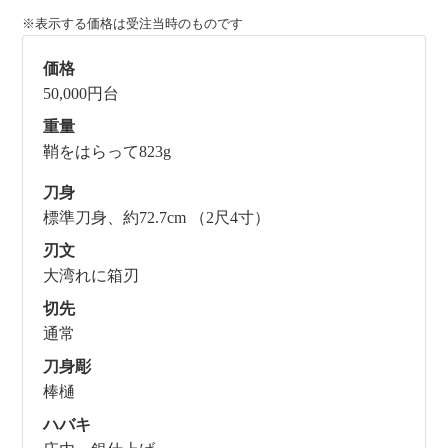
※表示する価格は受注当時のものです
価格
50,000円台
重量
鞘をはらって823g
刀身
標準刀身、約72.7cm （2尺4寸）
刃文
大湾れに箱刃
切先
通常
刀身彫
棒樋
ハバキ