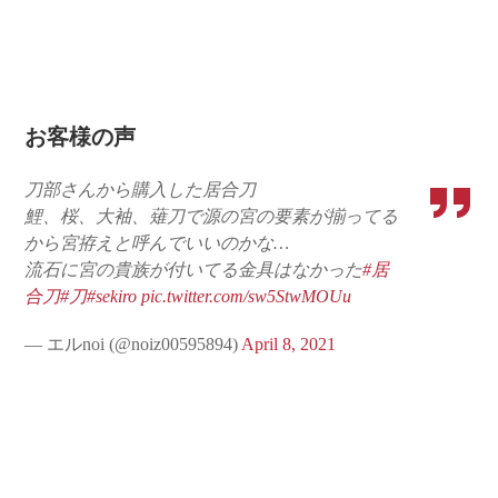
お客様の声
刀部さんから購入した居合刀
鯉、桜、大袖、薙刀で源の宮の要素が揃ってる
から宮拵えと呼んでいいのかな…
流石に宮の貴族が付いてる金具はなかった
#居
合刀
#刀
#sekiro
pic.twitter.com/sw5StwMOUu
— エルnoi (@noiz00595894)
April 8, 2021