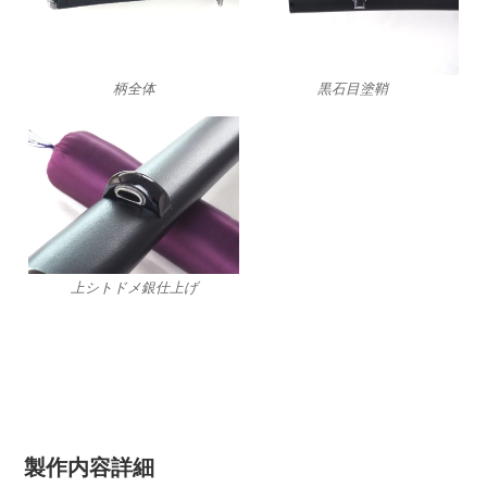
柄全体
黒石目塗鞘
上シトドメ銀仕上げ
製作内容詳細