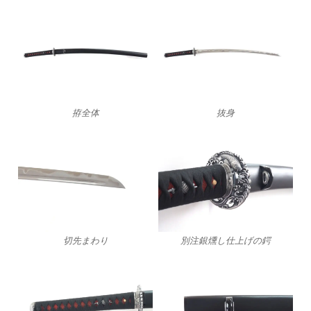
拵全体
抜身
切先まわり
別注銀燻し仕上げの鍔