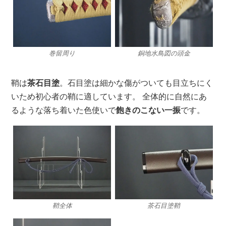
巻留周り
銅地水鳥図の頭金
鞘は
茶石目塗
。石目塗は細かな傷がついても目立ちにく
いため初心者の鞘に適しています。 全体的に自然にあ
るような落ち着いた色使いで
飽きのこない一振
です。
鞘全体
茶石目塗鞘