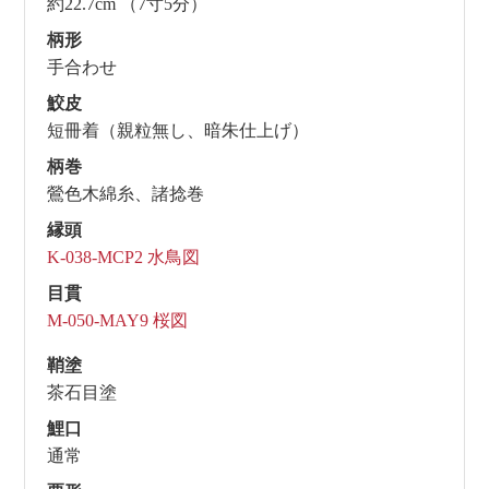
約22.7cm （7寸5分）
柄形
手合わせ
鮫皮
短冊着（親粒無し、暗朱仕上げ）
柄巻
鶯色木綿糸、諸捻巻
縁頭
K-038-MCP2 水鳥図
目貫
M-050-MAY9 桜図
鞘塗
茶石目塗
鯉口
通常