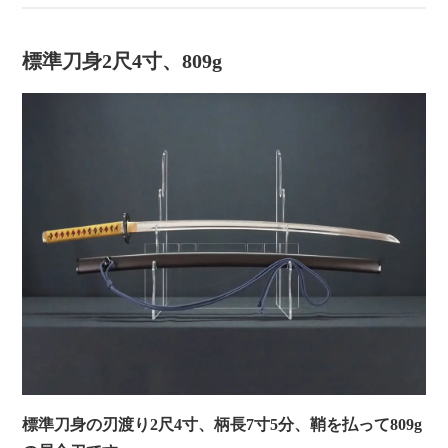
標準刀身2尺4寸、809g
標準刀身の刃渡り2尺4寸、柄長7寸5分、鞘を払って809g