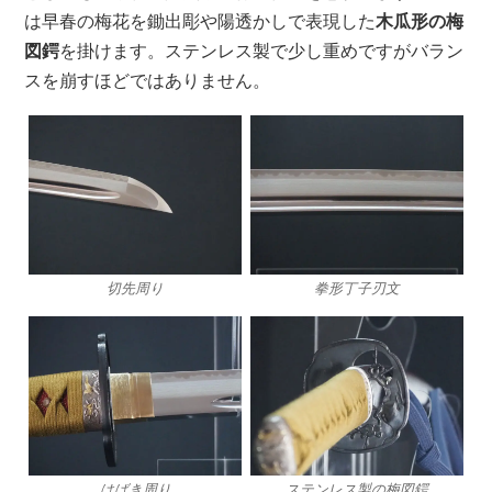
は早春の梅花を鋤出彫や陽透かしで表現した
木瓜形の梅
図鍔
を掛けます。ステンレス製で少し重めですがバラン
スを崩すほどではありません。
切先周り
拳形丁子刃文
はばき周り
ステンレス製の梅図鍔