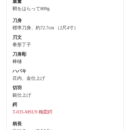
重量
鞘をはらって809g
刀身
標準刀身、約72.7cm （2尺4寸）
刃文
拳形丁子
刀身彫
棒樋
ハバキ
庄内、金仕上げ
切羽
銀仕上げ
鍔
T-035-MSU9 梅図鍔
柄長