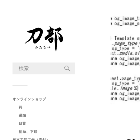
オンラインショップ
鍔
縁頭
目貫
柄糸、下緒
日本刀諸工作（真剣）