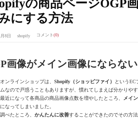
hopifyの商品ページOG
みにする方法
コメント
(0)
4月8日
shopify
GP画像がメイン画像にならない
のオンラインショップは、
Shopify（ショッピファイ）
というEC
テムなので戸惑うこともありますが、慣れてしまえば分かりや
し最近になって各商品の商品画像点数を増やしたところ、
メイン
うになってしまいました。
を調べたところ、
かんたんに改善
することができたのでその方