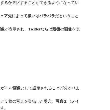
示するか選択することができるようになってい
シェア先によって扱いはバラバラ
だということ
画像
が表示され、
Twitterならば最後の画像
を表
がOGP画像
として設定されることが分かりま
] と５枚の写真を登録した場合、
写真１（メイ
です。