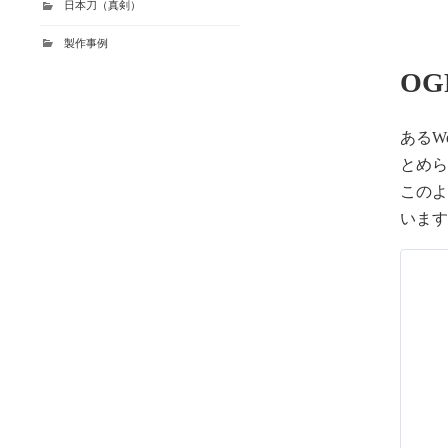
日本刀（真剣）
製作事例
O
あるW
とめ
このよ
いま