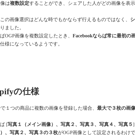
画像は
複数設定
することができ、シェアした人がどの画像を表
。
しこの画像選択はどんな時でもかならず行えるものではなく、
かりました。
ばOGP画像を複数設定したとき、
Facebookならば常に最初の
る仕様になっているようです。
opifyの仕様
pifyで１つの商品に複数の画像を登録した場合、
最大で３枚の画像
。
ば [
写真１（メイン画像）、写真２、写真３、写真４、写真５
像）、写真２、写真３の３枚
がOGP画像として設定されるわけ