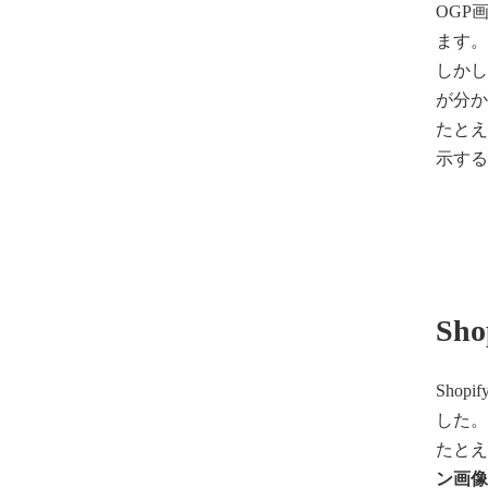
OGP
ます
しか
が分
たとえ
示す
Sh
Sho
した
たとえ
ン画