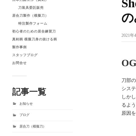
S
刀装具委託販売
の
居合刀製作（模擬刀）
特注製作フォーム
初心者のための居合練習刀
2021年
真剣柄 模擬刀身の抜ける柄
製作事例
スタッフブログ
O
お問合せ
刀部
シス
記事一覧
しか
お知らせ
るよ
原因
ブログ
居合刀（模擬刀）