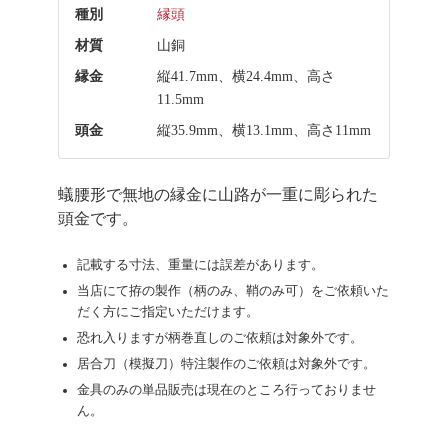
種別
縁頭
材質
山銅
縁金
縦41.7mm、横24.4mm、高さ
11.5mm
頭金
縦35.9mm、横13.1mm、高さ11mm
蟻腰形で無地の縁金に山路が一重に彫られた
頭金です。
記載する寸法、重量には誤差があります。
当店にて拵の製作（柄のみ、鞘のみ可）をご依頼いた
だく方にご指定いただけます。
恐れ入りますが柄巻直しのご依頼は対象外です。
居合刀（模擬刀）特注製作のご依頼は対象外です。
金具のみの単品販売は現在のところ行っておりませ
ん。