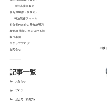
刀装具委託販売
居合刀製作（模擬刀）
特注製作フォーム
初心者のための居合練習刀
真剣柄 模擬刀身の抜ける柄
製作事例
スタッフブログ
※以
お問合せ
記事一覧
お知らせ
ブログ
居合刀（模擬刀）