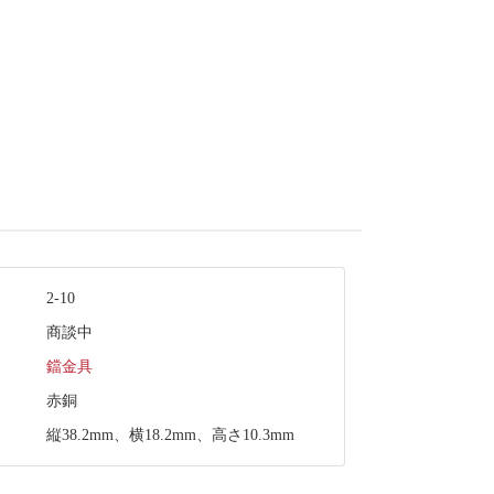
2-10
商談中
鐺金具
赤銅
縦38.2mm、横18.2mm、高さ10.3mm