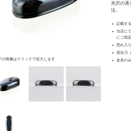
光沢の美
法。
記載す
当店に
にご指
恐れ入
居合刀
下の画像はクリックで拡大します
金具の