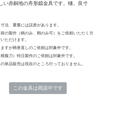
しい赤銅地の舟形鐺金具です。樋。良寸
る寸法、重量には誤差があります。
て拵の製作（柄のみ、鞘のみ可）をご依頼いただく方
定いただけます。
りますが柄巻直しのご依頼は対象外です。
（模擬刀）特注製作のご依頼は対象外です。
みの単品販売は現在のところ行っておりません。
この金具は商談中です