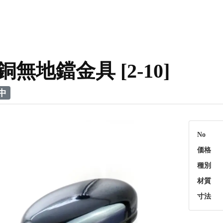
銅無地鐺金具 [2-10]
中
No
価格
種別
材質
寸法