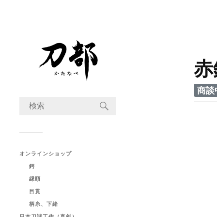
赤
商談
オンラインショップ
鍔
縁頭
目貫
柄糸、下緒
日本刀諸工作（真剣）