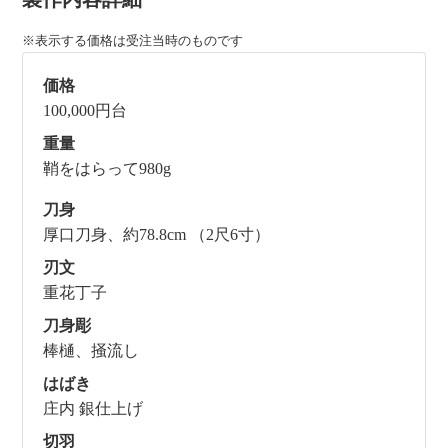
※表示する価格は受注当時のものです
価格
100,000円台
重量
鞘をはらって980g
刀身
厚口刀身、約78.8cm （2尺6寸）
刃文
重花丁子
刀身彫
棒樋、掻流し
はばき
庄内 銀仕上げ
切羽