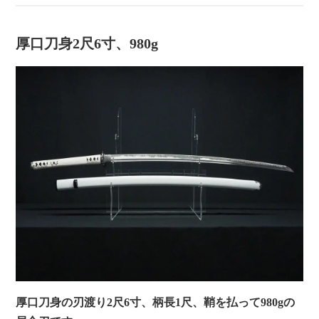
厚口刀身2尺6寸、980g
厚口刀身の刃渡り2尺6寸、柄長1尺、鞘を払って980gの