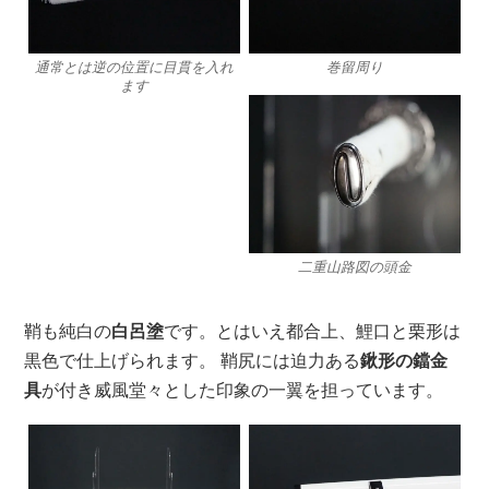
通常とは逆の位置に目貫を入れ
巻留周り
ます
二重山路図の頭金
鞘も純白の
白呂塗
です。とはいえ都合上、鯉口と栗形は
黒色で仕上げられます。 鞘尻には迫力ある
鍬形の鐺金
具
が付き威風堂々とした印象の一翼を担っています。