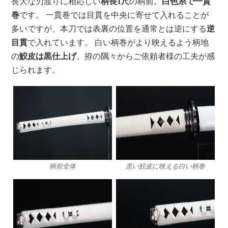
長大な刃渡りに相応しい
柄長1尺
の柄前。
白色糸で一貫
巻
です。 一貫巻では目貫を中央に寄せて入れることが
多いですが、本刀では表裏の位置を通常とは逆にする
逆
目貫
で入れています。 白い柄巻がより映えるよう柄地
の
鮫皮は黒仕上げ
。拵の隅々からご依頼者様の工夫が感
じられます。
柄前全体
黒い鮫皮に映える白い柄巻