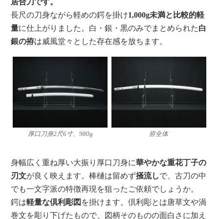
居合刀です。
長尺の刀身ながら軽めの鍔を掛け
1,000g未満と比較的軽
量
に仕上がりました。白・銀・黒のみでまとめられた
白
銀の拵
は威風堂々とした存在感を放ちます。
厚口刀身2尺6寸、980g
拵全体
身幅広く重ね厚い大振り厚口刀身に
華やかな重花丁子の
刃文
が良く映えます。棒樋は留めず
掻流し
で、古刀の中
でも一文字派の特徴再現を狙ったご依頼でしょうか。
鍔は
軽量な倶利彫図
を掛けます。倶利彫とは唐草文や渦
巻文を彫り下げたもので、図柄そのものの面白さに加え