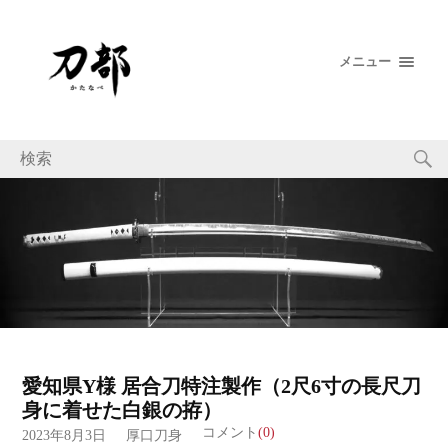
メニュー
愛知県Y様 居合刀特注製作（2尺6寸の長尺刀
身に着せた白銀の拵）
コメント
(0)
2023年8月3日
厚口刀身