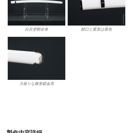
白呂塗鞘全体
鯉口と栗形は黒色
大振りな鍬形鐺金具
製作内容詳細