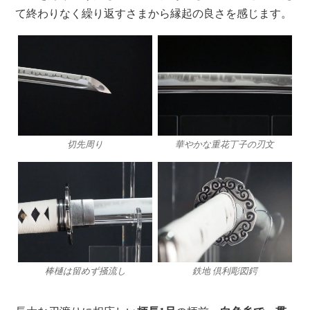
て終わりなく繰り返すさまから縁起の良さを感じます。
切先周り
華やかな重花丁子の刃文
棒樋は留めず掻流し
鉄地 倶利彫図鍔