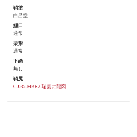
鞘塗
白呂塗
鯉口
通常
栗形
通常
下緒
無し
鞘尻
C-035-MBR2 瑞雲に龍図