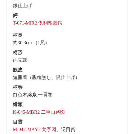
銀仕上げ
鍔
T-071-MIR2 倶利彫図鍔
柄長
約30.3cm （1尺）
柄形
両立鼓
鮫皮
短冊着（親粒無し、黒仕上げ）
柄巻
白色木綿糸 一貫巻
縁頭
K-045-MBR2 二重山路図
目貫
M-042-MAY2 梵字図
、逆目貫