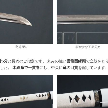
切先周り
華やかな丁字刃文
寸5分
と長めのご指定です。 丸みの強い
雲龍図縁頭
で立鼓をと
ました。
木綿糸で一貫巻
にし、中央に
竜の目貫
を配しています