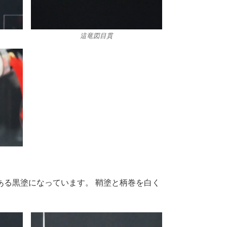
這竜図目貫
ある黒塗になっています。 鞘塗と柄巻を白く