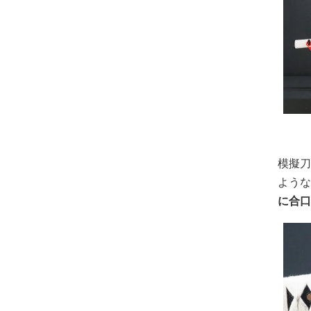
模擬刀
よう
に合