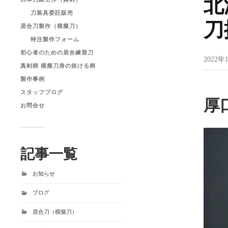
北
刀装具委託販売
刀
居合刀製作（模擬刀）
特注製作フォーム
初心者のための居合練習刀
2022年
真剣柄 模擬刀身の抜ける柄
製作事例
スタッフブログ
厚
お問合せ
記事一覧
お知らせ
ブログ
居合刀（模擬刀）