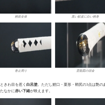
柄前全体
黒い鮫皮に白い柄巻
巻止周り
雲龍図の頭金
ひときわ目を惹く
白呂塗
。ただし鯉口・栗形・鞘尻の3点は艶の
めたなかに
赤い下緒
が映えます。