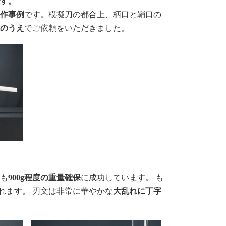
です。
製作事例
です。模擬刀の都合上、柄口と鞘口の
承のうえ
でご依頼をいただきました。
らも
900g程度の重量確保
に成功しています。 も
されます。 刃文は非常に華やかな
大乱れに丁字