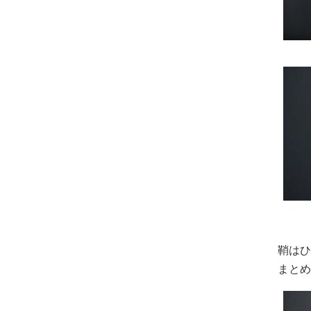
鞘は
まと