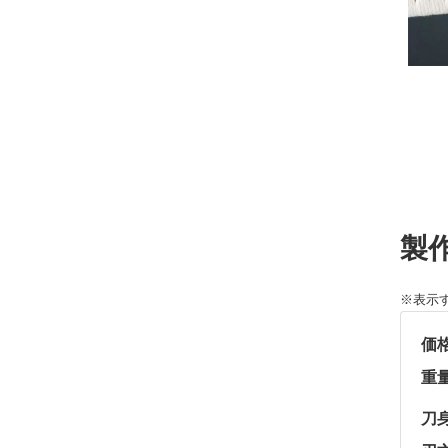
製
※表示
価
重
刀