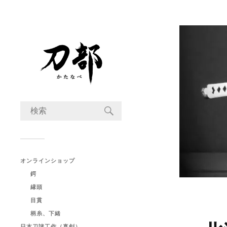
オンラインショップ
鍔
縁頭
目貫
柄糸、下緒
日本刀諸工作（真剣）