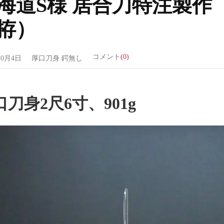
海道S様 居合刀特注製作
拵）
コメント
(0)
10月4日
厚口刀身
鍔無し
口刀身2尺6寸、901g