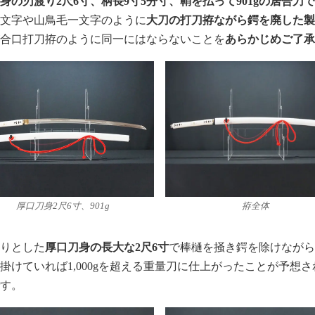
身の刃渡り2尺6寸、柄長9寸5分寸、鞘を払って901gの居合刀
一文字や山鳥毛一文字のように
大刀の打刀拵ながら鍔を廃した
が合口打刀拵のように同一にはならないことを
あらかじめご了
厚口刀身2尺6寸、901g
拵全体
しりとした
厚口刀身の長大な2尺6寸
で棒樋を掻き鍔を除けなが
掛けていれば1,000gを超える重量刀に仕上がったことが予想
です。