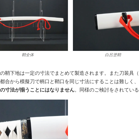
鞘全体
白呂塗鞘
の鞘下地は一定の寸法でまとめて製造されます。また刀装具（
な都合から模擬刀で柄口と鞘口を同じ寸法にすることは難しく
口の寸法が揃うことにはなりません
。同様のご検討をされてい