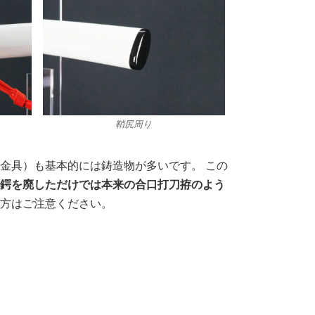
鞘尻周り
金具）も基本的には鋳造物が多いです。 この
、
鍔を廃しただけでは本来の合口打刀拵のよう
る方はご注意ください。