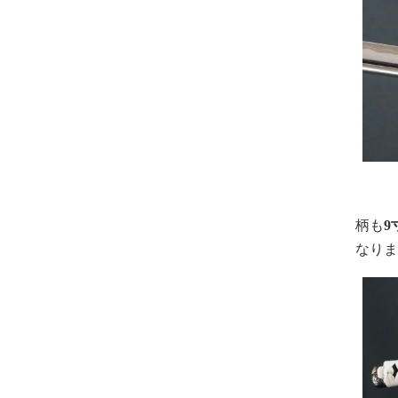
柄も
9
なり