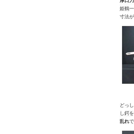
厚口刀
姫鶴
寸法
どっ
し鍔を
乱れ