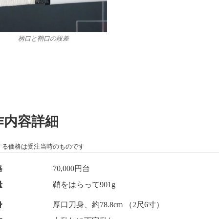
柄口と鞘口の段差
作内容詳細
する価格は受注当時のものです
格
70,000円台
量
鞘をはらって901g
身
厚口刀身、約78.8cm （2尺6寸）