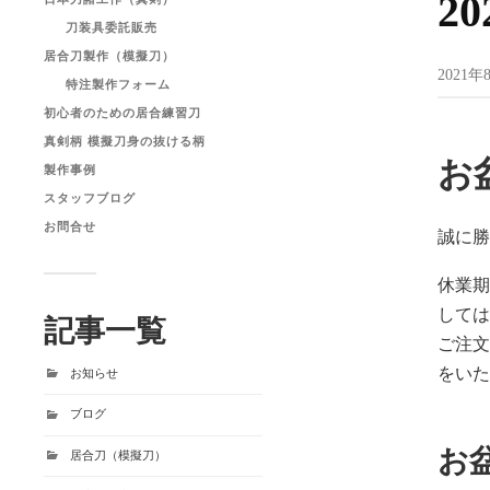
2
刀装具委託販売
居合刀製作（模擬刀）
2021年
特注製作フォーム
初心者のための居合練習刀
真剣柄 模擬刀身の抜ける柄
お
製作事例
スタッフブログ
お問合せ
誠に
休業
して
記事一覧
ご注
をい
お知らせ
ブログ
お
居合刀（模擬刀）