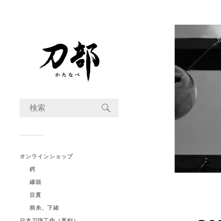
オンラインショップ
鍔
縁頭
目貫
柄糸、下緒
日本刀諸工作（真剣）