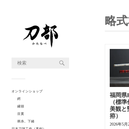
略式
オンラインショップ
福岡県
鍔
（標準
縁頭
美観と
目貫
拵）
柄糸、下緒
2026年5月
日本刀諸工作（真剣）