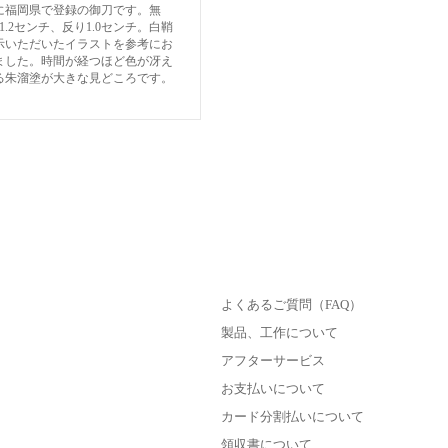
に福岡県で登録の御刀です。無
1.2センチ、反り1.0センチ。白鞘
示いただいたイラストを参考にお
ました。時間が経つほど色が冴え
る朱溜塗が大きな見どころです。
よくあるご質問（FAQ）
製品、工作について
アフターサービス
お支払いについて
カード分割払いについて
領収書について