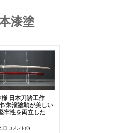
本漆塗
F様 日本刀諸工作
作/朱溜塗鞘が美しい
堅牢性を両立した
21日
コメント(0)