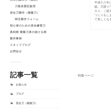
平成十八年
刀装具委託販売
銘。刃渡り7
入り。ご提
居合刀製作（模擬刀）
つくりをし
て美しくな
特注製作フォーム
初心者のための居合練習刀
真剣柄 模擬刀身の抜ける柄
製作事例
スタッフブログ
お問合せ
記事一覧
特集ページ
お知らせ
ブログ
居合刀（模擬刀）