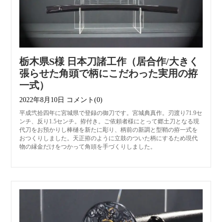
栃木県S様 日本刀諸工作（居合作/大きく
張らせた角頭で柄にこだわった実用の拵
一式）
2022年8月10日
コメント(0)
平成弐拾四年に宮城県で登録の御刀です。宮城典真作。刃渡り71.9セ
ンチ、反り1.5センチ。拵付き。ご依頼者様にとって郷土刀となる現
代刀をお預かりし棒樋を新たに彫り、柄前の新調と型鞘の拵一式を
おつくりしました。天正拵のように立鼓のついた柄にするため現代
物の縁金だけをつかって角頭を手づくりしました。