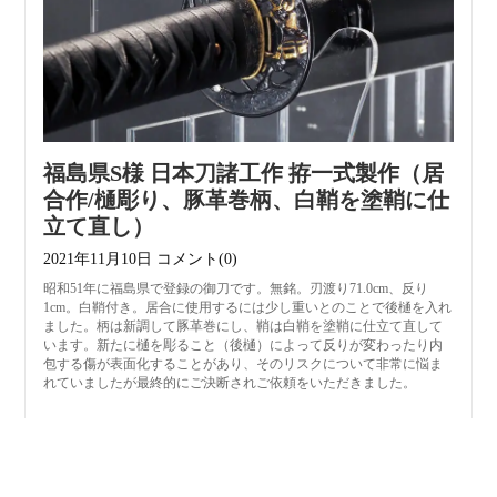
福島県S様 日本刀諸工作 拵一式製作（居
合作/樋彫り、豚革巻柄、白鞘を塗鞘に仕
立て直し）
2021年11月10日
コメント(0)
昭和51年に福島県で登録の御刀です。無銘。刃渡り71.0cm、反り
1cm。白鞘付き。居合に使用するには少し重いとのことで後樋を入れ
ました。柄は新調して豚革巻にし、鞘は白鞘を塗鞘に仕立て直して
います。新たに樋を彫ること（後樋）によって反りが変わったり内
包する傷が表面化することがあり、そのリスクについて非常に悩ま
れていましたが最終的にご決断されご依頼をいただきました。