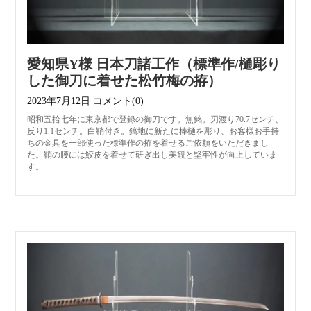
愛知県Y様 日本刀諸工作（標準作/樋彫り
した御刀に着せた松竹梅の拵）
2023年7月12日
コメント(0)
昭和五拾七年に東京都で登録の御刀です。無銘。刃渡り70.7センチ、
反り1.1センチ。白鞘付き。鎬地に新たに棒樋を彫り、お客様お手持
ちの金具を一部使った標準作の拵を着せるご依頼をいただきまし
た。鞘の腰には鮫皮を着せて研ぎ出し美観と堅牢性が向上していま
す。