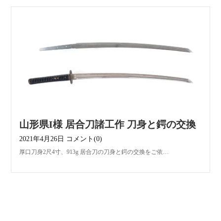
山形県I様 居合刀諸工作 刀身と鍔の交換
2021年4月26日
コメント(0)
厚口刀身2尺4寸、913g 居合刀の刀身と鍔の交換をご依…