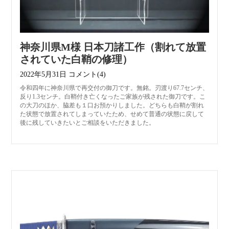
神奈川県M様 日本刀諸工作（割れて放置
されていた白鞘の修理）
2022年5月31日
コメント(4)
令和四年に神奈川県で再交付の御刀です。無銘。刃渡り67.7センチ、
反り1.3センチ。白鞘付き亡くなったご家族が残された御刀です。こ
の大刀のほか、脇差も１口お預かりしました。どちらも白鞘が割れ
た状態で放置されてしまっていたため、せめて普通の状態に戻して
後に残していきたいとご相談をいただきました。