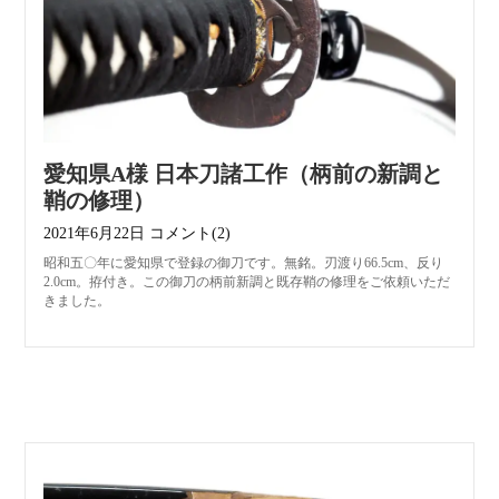
愛知県A様 日本刀諸工作（柄前の新調と
鞘の修理）
2021年6月22日
コメント(2)
昭和五〇年に愛知県で登録の御刀です。無銘。刃渡り66.5cm、反り
2.0cm。拵付き。この御刀の柄前新調と既存鞘の修理をご依頼いただ
きました。