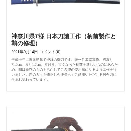
神奈川県T様 日本刀諸工作（柄前製作と
鞘の修理）
2021年9月14日
コメント(0)
平成十年に鹿児島県で登録の御刀です。薩州住源盛篤作。刃渡り
71.6cm、反り1.7cm。拵付き。古くなった柄前を新しいものにあらた
め、鞘は既存のものを活かしてご希望の使用感になるよう工作を行
いました。鍔のガタも修正し今後長らくご愛用いただける居合刀に
生まれ変わっています。