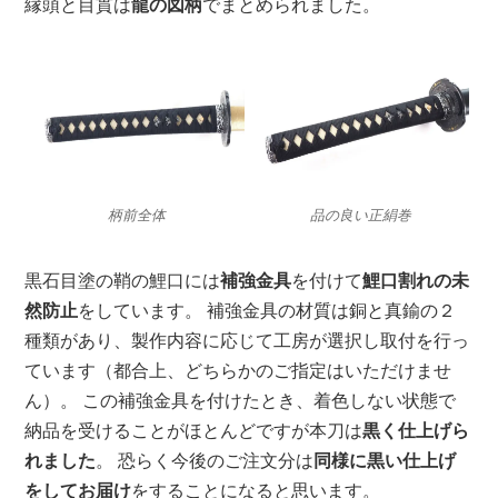
縁頭と目貫は
龍の図柄
でまとめられました。
柄前全体
品の良い正絹巻
黒石目塗の鞘の鯉口には
補強金具
を付けて
鯉口割れの未
然防止
をしています。 補強金具の材質は銅と真鍮の２
種類があり、製作内容に応じて工房が選択し取付を行っ
ています（都合上、どちらかのご指定はいただけませ
ん）。 この補強金具を付けたとき、着色しない状態で
納品を受けることがほとんどですが本刀は
黒く仕上げら
れました
。 恐らく今後のご注文分は
同様に黒い仕上げ
をしてお届け
をすることになると思います。