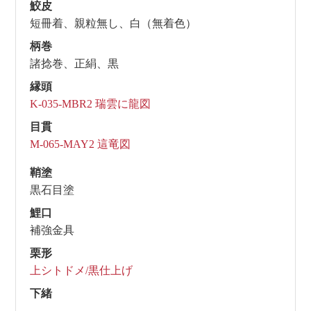
鮫皮
短冊着、親粒無し、白（無着色）
柄巻
諸捻巻、正絹、黒
縁頭
K-035-MBR2 瑞雲に龍図
目貫
M-065-MAY2 這竜図
鞘塗
黒石目塗
鯉口
補強金具
栗形
上シトドメ/黒仕上げ
下緒
—