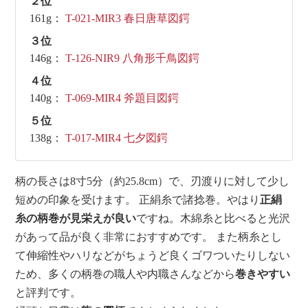
２位
161g：
T-021-MIR3 春日唐草図鍔
３位
146g：
T-126-NIR9 八角形千鳥図鍔
４位
140g：
T-069-MIR4 斧題目図鍔
５位
138g：
T-017-MIR4 七夕図鍔
柄の長さは8寸5分（約25.8cm）で、刃渡りに対して少し
短めの印象を受けます。 正絹糸で諸捻巻。やはり
正絹
糸の柄巻が見栄えが良い
ですね。木綿糸と比べると光沢
があって品が良く非常におすすめです。 また柄糸とし
て伸縮性やハリなどがちょうど良くゴワついたりしない
ため、多くの柄巻の職人や内職さんなどから
巻きやすい
と評判です。