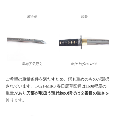
拵全体
抜身
重花丁子刃文
金仕上げのハバキ
ご希望の重量条件を満たすため、鍔も重めのものが選択
されています。T-021-MIR3 春日唐草図鍔は160g程度の
重量があり
刀部が取扱う現代物の鍔では２番目の重さ
を
誇ります。