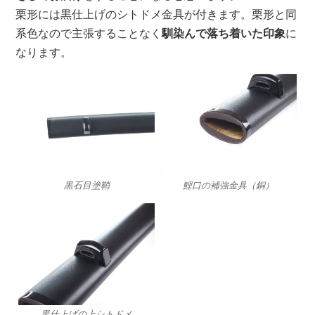
栗形には黒仕上げのシトドメ金具が付きます。栗形と同
系色なので主張することなく
馴染んで落ち着いた印象
に
なります。
黒石目塗鞘
鯉口の補強金具（銅）
黒仕上げの上シトドメ