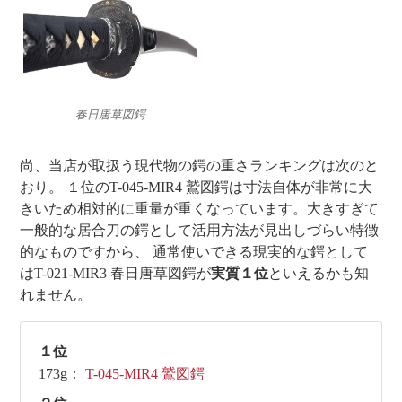
春日唐草図鍔
尚、当店が取扱う現代物の鍔の重さランキングは次のと
おり。 １位のT-045-MIR4 鷲図鍔は寸法自体が非常に大
きいため相対的に重量が重くなっています。大きすぎて
一般的な居合刀の鍔として活用方法が見出しづらい特徴
的なものですから、 通常使いできる現実的な鍔として
はT-021-MIR3 春日唐草図鍔が
実質１位
といえるかも知
れません。
１位
173g：
T-045-MIR4 鷲図鍔