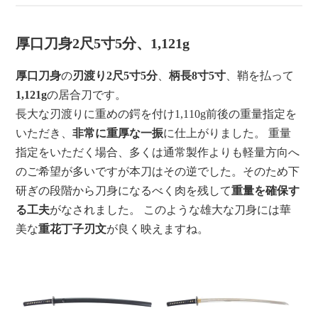
厚口刀身2尺5寸5分、1,121g
厚口刀身
の
刃渡り2尺5寸5分
、
柄長8寸5寸
、鞘を払って
1,121g
の居合刀です。
長大な刃渡りに重めの鍔を付け1,110g前後の重量指定を
いただき、
非常に重厚な一振
に仕上がりました。 重量
指定をいただく場合、多くは通常製作よりも軽量方向へ
のご希望が多いですが本刀はその逆でした。そのため下
研ぎの段階から刀身になるべく肉を残して
重量を確保す
る工夫
がなされました。 このような雄大な刀身には華
美な
重花丁子刃文
が良く映えますね。