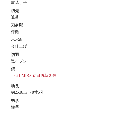
重花丁子
切先
通常
刀身彫
棒樋
ハバキ
金仕上げ
切羽
黒イブシ
鍔
T-021-MIR3 春日唐草図鍔
柄長
約25.8cm （8寸5分）
柄形
標準