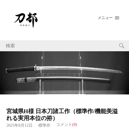
メニュー
宮城県H様 日本刀諸工作（標準作/機能美溢
れる実用本位の拵）
コメント
(0)
2025年8月12日
標準作