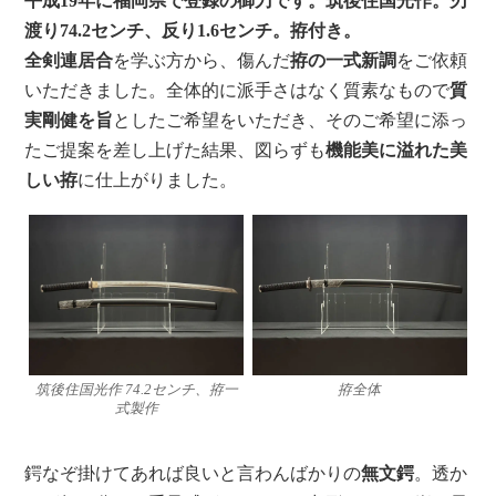
平成19年に福岡県で登録の御刀です。筑後住国光作。刃
渡り74.2センチ、反り1.6センチ。拵付き。
全剣連居合
を学ぶ方から、傷んだ
拵の一式新調
をご依頼
いただきました。全体的に派手さはなく質素なもので
質
実剛健を旨
としたご希望をいただき、そのご希望に添っ
たご提案を差し上げた結果、図らずも
機能美に溢れた美
しい拵
に仕上がりました。
筑後住国光作 74.2センチ、拵一
拵全体
式製作
鍔なぞ掛けてあれば良いと言わんばかりの
無文鍔
。透か