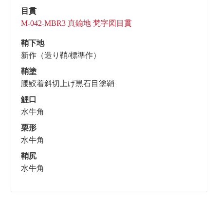
目貫
M-042-MBR3 真鍮地 梵字図目貫
鞘下地
新作（造り鞘/標準作）
鞘塗
腰鮫着斜切上げ黒石目塗鞘
鯉口
水牛角
栗形
水牛角
鞘尻
水牛角