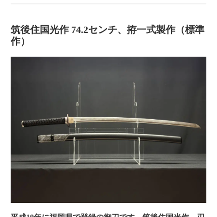
筑後住国光作 74.2センチ、拵一式製作（標準
作）