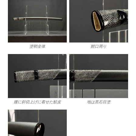
塗鞘全体
鯉口周り
腰に斜切上げに着せた鮫皮
地は黒石目塗