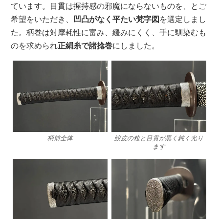
ています。目貫は握持感の邪魔にならないものを、とご
希望をいただき、
凹凸がなく平たい梵字図
を選定しまし
た。柄巻は対摩耗性に富み、緩みにくく、手に馴染むも
のを求められ
正絹糸で諸捻巻
にしました。
柄前全体
鮫皮の粒と目貫が黒く鈍く光り
ます