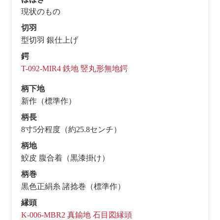
現状のもの
切羽
型切羽 銀仕上げ
鍔
T-092-MIR4 鉄地 竪丸形無地鍔
柄下地
新作（標準作）
柄長
8寸5分程度（約25.8センチ）
柄地
鮫皮 腹合着（黒漆掛け）
柄巻
黒色正絹糸 諸捻巻（標準作）
縁頭
K-006-MBR2 真鍮地 石目図縁頭