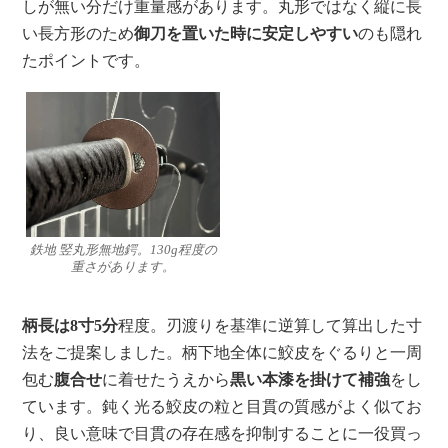
しが無い分だけ重量感があります。丸形ではなく縦に長
い長方形のため
御刀を置いた時に安定しやすい
のも隠れ
たポイントです。
鉄地 竪丸形無地鍔。130g程度の
重さがあります。
柄長は8寸5分
程度。刃渡りを基準に逆算して算出した寸
法をご提案しました。柄下地全体に鮫皮をぐるりと一周
包む
腹合せ
に着せたうえから
黒い本漆を掛けて補強
をし
ています。鈍く光る鮫皮の粒と目貫の質感がよく似てお
り、良い意味で目貫の存在感を抑制することに一役買っ