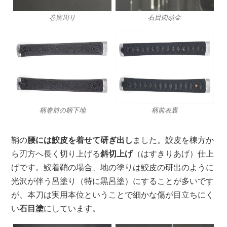
巻留周り
石目図頭金
柄巻前の柄下地
柄前表裏
鞘の
腰には鮫皮を着せて研ぎ出し
ました。鮫皮を棟方か
ら刃方へ長く切り上げる
斜切上げ
（はすきりあげ）仕上
げです。鮫着鞘の場合、地の塗りは鮫皮の研出のように
光沢が伴う呂塗り（特に黒呂塗）にすることが多いです
が、本刀は実用本位ということで細かな傷が目立ちにく
い
石目塗
にしています。